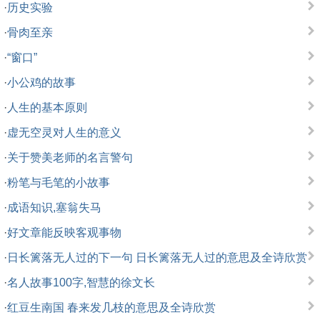
·
历史实验
·
骨肉至亲
·
“窗口”
·
小公鸡的故事
·
人生的基本原则
·
虚无空灵对人生的意义
·
关于赞美老师的名言警句
·
粉笔与毛笔的小故事
·
成语知识,塞翁失马
·
好文章能反映客观事物
·
日长篱落无人过的下一句 日长篱落无人过的意思及全诗欣赏
·
名人故事100字,智慧的徐文长
·
红豆生南国 春来发几枝的意思及全诗欣赏