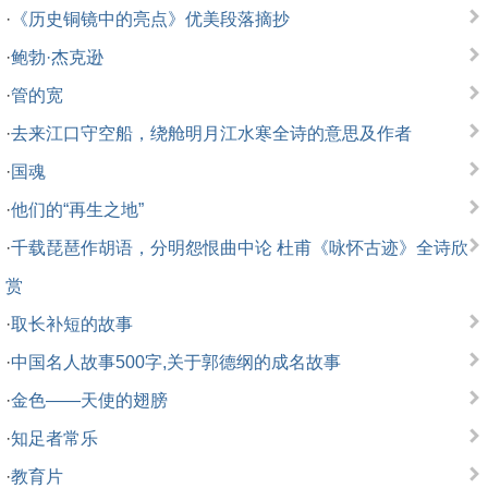
·
《历史铜镜中的亮点》优美段落摘抄
·
鲍勃·杰克逊
·
管的宽
·
去来江口守空船，绕舱明月江水寒全诗的意思及作者
·
国魂
·
他们的“再生之地”
·
千载琵琶作胡语，分明怨恨曲中论 杜甫《咏怀古迹》全诗欣
赏
·
取长补短的故事
·
中国名人故事500字,关于郭德纲的成名故事
·
金色——天使的翅膀
·
知足者常乐
·
教育片