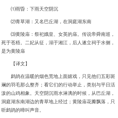
⑴雨昏：下雨天空阴沉
⑵青草湖：又名巴丘湖，在洞庭湖东南
⑶黄陵庙：祭祀娥皇、女英的庙。传说帝舜南巡，
死于苍梧。二妃从征，溺于湘江，后人遂立祠于水侧，
是为黄陵庙
【译文】
鹧鸪在温暖的烟色荒地上面嬉戏，只见他们五彩斑
斓的羽毛那么整齐；看它们的行动举止，类别与平日活
泼的山鸡相象。天空阴沉雨水淋漓的时候，从巴丘湖，
洞庭湖东南湖边的青草地上经过；黄陵庙花瓣飘落，只
听鹧鸪的啼叫声音。