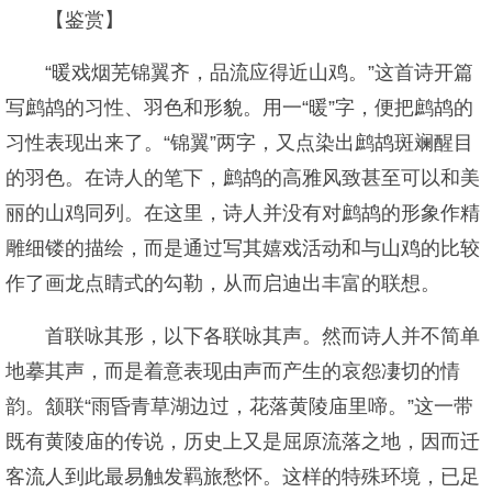
【鉴赏】
“暖戏烟芜锦翼齐，品流应得近山鸡。”这首诗开篇
写鹧鸪的习性、羽色和形貌。用一“暖”字，便把鹧鸪的
习性表现出来了。“锦翼”两字，又点染出鹧鸪斑斓醒目
的羽色。在诗人的笔下，鹧鸪的高雅风致甚至可以和美
丽的山鸡同列。在这里，诗人并没有对鹧鸪的形象作精
雕细镂的描绘，而是通过写其嬉戏活动和与山鸡的比较
作了画龙点睛式的勾勒，从而启迪出丰富的联想。
首联咏其形，以下各联咏其声。然而诗人并不简单
地摹其声，而是着意表现由声而产生的哀怨凄切的情
韵。颔联“雨昏青草湖边过，花落黄陵庙里啼。”这一带
既有黄陵庙的传说，历史上又是屈原流落之地，因而迁
客流人到此最易触发羁旅愁怀。这样的特殊环境，已足