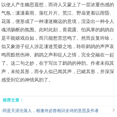
以使人产生幽思遐想，而诗人又蒙上了一层浓重伤感的
气氛：潇潇暮雨、落红片片。荒江、野庙更着以雨昏、
花落，便形成了一种凄迷幽远的意境，渲染出一种令人
魂消肠断的氛围。此时此刻，畏霜露、怕风寒的鹧鸪自
是不能嬉戏自如，而只能愁苦悲鸣了。然而反复吟咏，
似又象游子征人涉足凄迷荒僻之地，聆听鹧鸪的声声哀
鸣而黯然伤神。鹧鸪之声和征人之情，完全交融在一起
了。这二句之妙，在于写出了鹧鸪的神韵。作者未拟其
声，未绘其形，而令人似已闻其声，已睹其形，并深深
感受到它的神情风韵了。
推荐文章：
·
同是天涯沦落人，相逢何必曾相识全诗的意思及作者