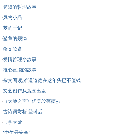
·
简短的哲理故事
·
风物小品
·
梦的手记
·
鲨鱼的烦恼
·
杂文欣赏
·
爱情哲理小故事
·
推心置腹的故事
·
杂文阅读,难道道德在这年头已不值钱
·
文艺创作从观念出发
·
《大地之声》优美段落摘抄
·
古诗词赏析,登科后
·
加拿大梦
·
“中午最安全”