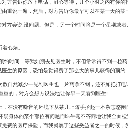
后对方告诉你放下电话，耐心等待，几个小时之内有你的
理由重说一遍，然后，对方告诉你最早可以在某一天的某
对方会说:没间题。但是，另一个时间将是一个星期或者
听着心烦。
预约时间，等我如期去见医生时，不但常常得不到一粒药
见医生的原因，恐怕是觉得费了那么大的事儿获得的预约
数自然减少—见到医生也一片药拿不到，还不如把打电话
重重的，对方会想方设法地让你早一天看到医生!
，在没有噪音的环境下从茶几上随手拾起一本杂志悠闲自
怀疑身体的某个部位有问题而医生毫不吝裔地让我全面检
家免费的医疗保险，而我就属于这些受益者之一的时候，我