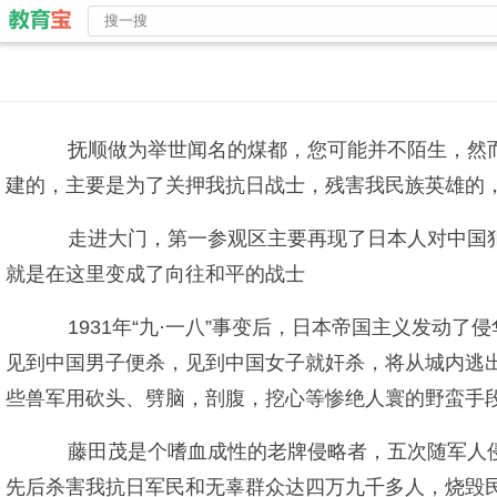
抚顺做为举世闻名的煤都，您可能并不陌生，然而
建的，主要是为了关押我抗日战士，残害我民族英雄的，
走进大门，第一参观区主要再现了日本人对中国犯
就是在这里变成了向往和平的战士
1931年“九·一八”事变后，日本帝国主义发动了侵
见到中国男子便杀，见到中国女子就奸杀，将从城内逃
些兽军用砍头、劈脑，剖腹，挖心等惨绝人寰的野蛮手
藤田茂是个嗜血成性的老牌侵略者，五次随军人侵中
先后杀害我抗日军民和无辜群众达四万九千多人，烧毁