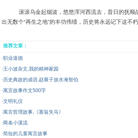
滚滚乌金起烟波，悠悠浑河西流去，昔日的抚顺战
出无数个“再生之地”的丰功伟绩，历史将永远记下这不
推荐文章：
·
职业道德
·
王小波杂文,我的精神家园
·
历史典故的成语,赵襄子放水淹智伯
·
寓言故事作文500字
·
文明礼仪
·
寓言哲理故事,《塞翁失马》
·
两条小溪流
·
简短的儿童寓言故事