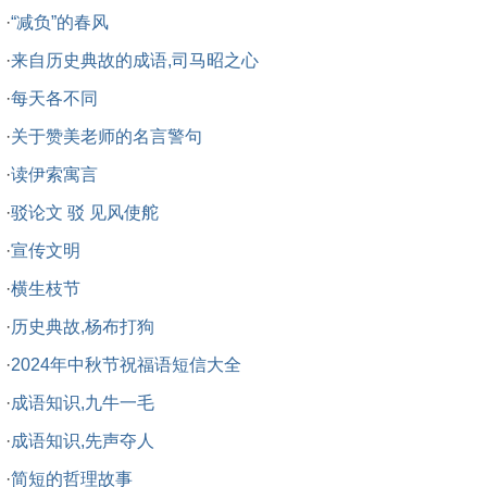
·
“减负”的春风
·
来自历史典故的成语,司马昭之心
·
每天各不同
·
关于赞美老师的名言警句
·
读伊索寓言
·
驳论文 驳 见风使舵
·
宣传文明
·
横生枝节
·
历史典故,杨布打狗
·
2024年中秋节祝福语短信大全
·
成语知识,九牛一毛
·
成语知识,先声夺人
·
简短的哲理故事