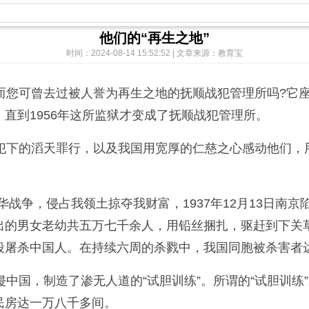
他们的“再生之地”
时间：2024-08-14 15:52:52 | 文章来源：教育宝
您可曾去过被人誉为再生之地的抚顺战犯管理所吗?它座落
直到1956年这所监狱才变成了抚顺战犯管理所。
下的滔天罪行，以及我国用宽厚的仁慈之心感动他们，
华战争，侵占我领土掠夺我财富，1937年12月13日南
出的男女老幼共五万七千余人，用铅丝捆扎，驱赶到下关
段屠杀中国人。在持续六周的杀戮中，我国同胞被杀害者
国，制造了渗无人道的“试胆训练”。所谓的“试胆训练
民房达一万八千多间。