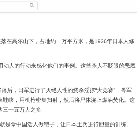
在高尔山下，占地约一万平方米，是1936年日本人修
用动人的行动来感化他们的事例。这些杀人不眨眼的恶魔
京陷落后，日军进行了灭绝人性的烧杀淫掠“大竞赛”，兽军
草鞋峡，用机枪密集扫射，然后将尸体浇上煤油焚化。这
达三十五万人之多。
”就是拿中国活人做靶子，让日本士兵进行胆量的训练。