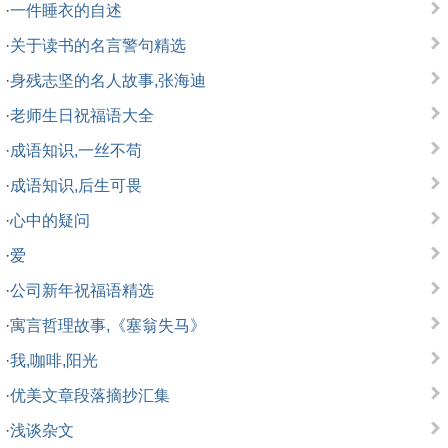
·
一件睡衣的自述
·
关于读书的名言警句精选
·
身残志坚的名人故事,张海迪
·
老师生日祝福语大全
·
成语知识,一丝不苟
·
成语知识,后生可畏
·
心中的疑问
·
爱
·
公司新年祝福语精选
·
寓言哲理故事,《塞翁失马》
·
我,咖啡,阳光
·
优美文章段落摘抄汇集
·
浅谈杂文