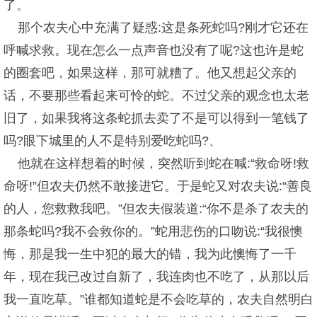
了。
那个农夫心中充满了疑惑:这是条死蛇吗?刚才它还在
呼喊求救。现在怎么一点声音也没有了呢?这也许是蛇
的圈套吧，如果这样，那可就糟了。他又想起父亲的
话，不要那些看起来可怜的蛇。不过父亲的观念也太老
旧了，如果我将这条蛇抓去卖了不是可以得到一笔钱了
吗?眼下城里的人不是特别爱吃蛇吗?、
他就在这样想着的时候，突然听到蛇在喊:“救命呀!救
命呀!”但农夫仍然不敢接进它。于是蛇又对农夫说:“善良
的人，您救救我吧。”但农夫假装道:“你不是杀了农夫的
那条蛇吗?我不会救你的。”蛇用悲伤的口吻说:“我很懊
悔，那是我一生中犯的最大的错，我为此懊悔了一千
年，现在我已改过自新了，我连肉也不吃了，从那以后
我一直吃草。”谁都知道蛇是不会吃草的，农夫自然明白