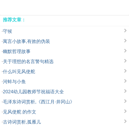
推荐文章：
·
守候
·
寓言小故事,有效的伪装
·
幽默哲理故事
·
关于理想的名言警句精选
·
什么叫见风使舵
·
河蚌与小鱼
·
2024幼儿园教师节祝福语大全
·
毛泽东诗词赏析,《西江月·井冈山》
·
见风使舵 的作文
·
古诗词赏析,孤雁儿