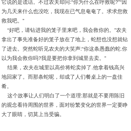
它说的是谎话。不过农夫却问:“你为什么在呼救呢?”“因
为几天来什么也没吃，我现在已气息奄奄了。求求您救
救我吧。”
“好吧，请钻进我的笼子里来吧，我会救你的。”农夫
拿出了事先准备好的笼子放在了地上，蛇想也没想就钻
了进去。突然蛇听见农夫的大笑声:“你这条愚蠢的蛇.你
以为我会救你吗?我是要把你拿到城里去卖。”
结果，农夫在城里以高价将蛇卖掉了.他拿着钱高兴
地回家了。而那条蛇呢，却成了人们餐桌上的一盘佳
肴。
这个故事让人们明白了一个道理:那就是不要用陈旧
的观念看待周围的世界，面对纷繁变化的世界一定要睁
大了眼睛，切莫上当受骗。