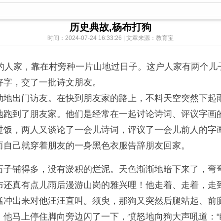
历史典故,杨布打狗
时间：2024-07-24 16:33:26 | 文章来源：教育宝
人家，靠在村旁种一片山地过日子。这户人家有两个儿
好字，交了一批诗文朋友。
地出门访友。在快到朋友家的路上，不料天空突然下起雨
地跑到了朋友家。他们是经常在一起讨论诗词、评议字画
过饭，两人又谈论了一会儿诗词，评议了一会儿前人的字
而自己就穿着朋友的一身黑色衣服告辞朋友回家。
子铺得多，没有淤积的烂泥。天色渐渐地暗下来了，弯弯
布还真有点儿雨后漫游山岗的雅兴哩！他走着、走着，走
猛冲出来对他汪汪直叫。须臾，那狗又突然后腿站起、前
他马上停住脚向旁边闪了一下，愤怒地向狗大声吼道：“