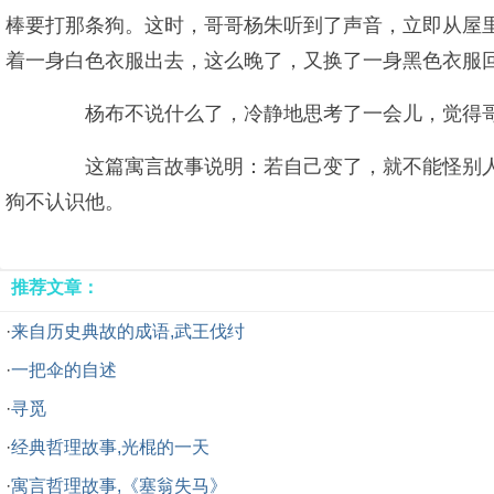
棒要打那条狗。这时，哥哥杨朱听到了声音，立即从屋
着一身白色衣服出去，这么晚了，又换了一身黑色衣服
杨布不说什么了，冷静地思考了一会儿，觉得哥
这篇寓言故事说明：若自己变了，就不能怪别人
狗不认识他。
推荐文章：
·
来自历史典故的成语,武王伐纣
·
一把伞的自述
·
寻觅
·
经典哲理故事,光棍的一天
·
寓言哲理故事,《塞翁失马》