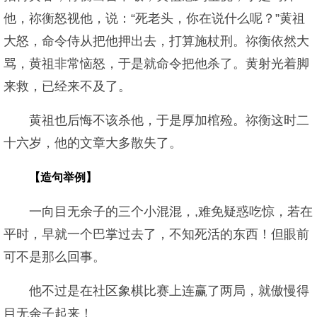
他，祢衡怒视他，说：“死老头，你在说什么呢？”黄祖
大怒，命令侍从把他押出去，打算施杖刑。祢衡依然大
骂，黄祖非常恼怒，于是就命令把他杀了。黄射光着脚
来救，已经来不及了。
黄祖也后悔不该杀他，于是厚加棺殓。祢衡这时二
十六岁，他的文章大多散失了。
【造句举例】
一向目无余子的三个小混混，,难免疑惑吃惊，若在
平时，早就一个巴掌过去了，不知死活的东西！但眼前
可不是那么回事。
他不过是在社区象棋比赛上连赢了两局，就傲慢得
目无余子起来！