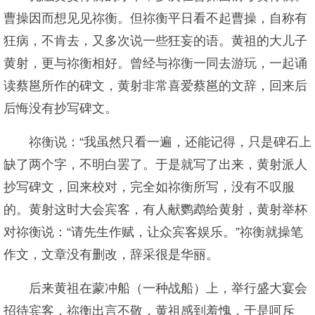
曹操因而想见见祢衡。但祢衡平日看不起曹操，自称有
狂病，不肯去，又多次说一些狂妄的语。黄祖的大儿子
黄射，更与祢衡相好。曾经与祢衡一同去游玩，一起诵
读蔡邕所作的碑文，黄射非常喜爱蔡邕的文辞，回来后
后悔没有抄写碑文。
祢衡说：“我虽然只看一遍，还能记得，只是碑石上
缺了两个字，不明白罢了。于是就写了出来，黄射派人
抄写碑文，回来校对，完全如祢衡所写，没有不叹服
的。黄射这时大会宾客，有人献鹦鹉给黄射，黄射举杯
对祢衡说：“请先生作赋，让众宾客娱乐。”祢衡就操笔
作文，文章没有删改，辞采很是华丽。
后来黄祖在蒙冲船（一种战船）上，举行盛大宴会
招待宾客，祢衡出言不敬，黄祖感到羞愧，于是呵斥