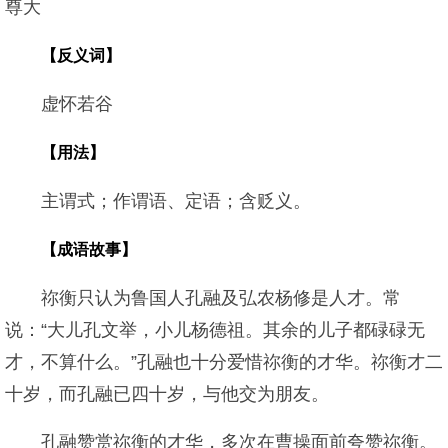
尊大
【反义词】
虚怀若谷
【用法】
主谓式；作谓语、定语；含贬义。
【成语故事】
祢衡只认为鲁国人孔融及弘农杨修是人才。常
说：“大儿孔文举，小儿杨德祖。其余的儿子都碌碌无
才，不算什么。”孔融也十分爱惜祢衡的才华。祢衡才二
十岁，而孔融已四十岁，与他交为朋友。
孔融赞赏祢衡的才华，多次在曹操面前夸赞祢衡。