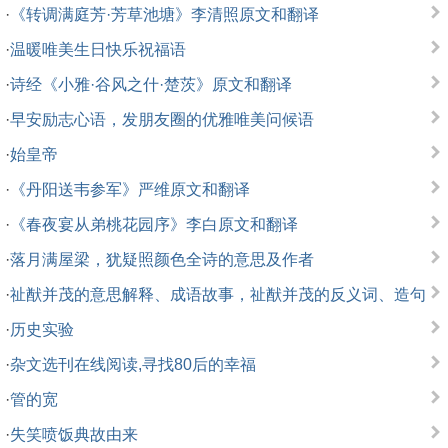
·
《转调满庭芳·芳草池塘》李清照原文和翻译
·
温暖唯美生日快乐祝福语
·
诗经《小雅·谷风之什·楚茨》原文和翻译
·
早安励志心语，发朋友圈的优雅唯美问候语
·
始皇帝
·
《丹阳送韦参军》严维原文和翻译
·
《春夜宴从弟桃花园序》李白原文和翻译
·
落月满屋梁，犹疑照颜色全诗的意思及作者
·
祉猷并茂的意思解释、成语故事，祉猷并茂的反义词、造句
·
历史实验
·
杂文选刊在线阅读,寻找80后的幸福
·
管的宽
·
失笑喷饭典故由来