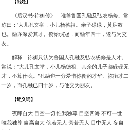
【出处】
《后汉书·祢衡传》：唯善鲁国孔融及弘农杨修。常
称曰：‘大儿孔文举，小儿杨德祖。余子碌碌，莫足数
也。融亦深爱其才。衡始弱冠，而融年四十，遂与为交
友。
解释：祢衡只认为鲁国人孔融及弘农杨修是人才。
常说：“大儿孔文举，小儿杨德祖。其余的儿子都碌碌无
才，不算什么。”孔融也十分爱惜祢衡的才华。祢衡才二
十岁，而孔融已四十岁，与他交为朋友。
【近义词】
夜郎自大 目空一切 惟我独尊 目空四海 不可一世
唯我独尊 自高自大 傍若无人 旁若无人 目中无人 妄自