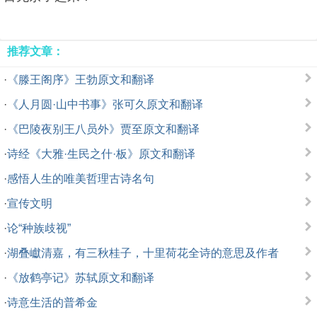
推荐文章：
·
《滕王阁序》王勃原文和翻译
·
《人月圆·山中书事》张可久原文和翻译
·
《巴陵夜别王八员外》贾至原文和翻译
·
诗经《大雅·生民之什·板》原文和翻译
·
感悟人生的唯美哲理古诗名句
·
宣传文明
·
论“种族歧视”
·
湖叠巘清嘉，有三秋桂子，十里荷花全诗的意思及作者
·
《放鹤亭记》苏轼原文和翻译
·
诗意生活的普希金