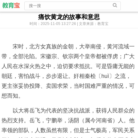
痛饮黄龙的故事和意思
时间：2025-11-05 13:27:26 | 文章来源：教育宝
宋时，北方女真族的金朝，大举南侵，黄河流域一
带，全部沦陷。宋徽宗、钦宗两个皇帝都被俘虏；广大
人民在水深火热之中，迫切要求抵抗。可是昏庸无能的
朝廷，害怕战斗，步步退让。奸相秦桧〔huì〕之流，
更主张妥协投降、卖国求荣，当时国难严重的情况，可
想而知。
以大将岳飞为代表的坚决抗战派，获得人民群众的
热烈支持。岳飞，宁鹏举，汤阴（属今河南省）人。他
率领的部队，人数虽然有限，但是士气极高，军民关系