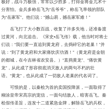
极好，战斗力极强，常常以少胜多，打得金将金兀术十
分害怕。金兵多称岳飞为“岳爷爷”，称岳飞率领的部队
为“岳家军”。他们说：“撼山易，撼岳家军难！”
岳飞打了大小数百战，收复了许多失地，还准备渡
过黄河，向北追击。《宋史•岳飞传》载，他当时对将士
们说：“我们要一直追到黄龙府，去捣碎它的老巢！”并
说：“到了黄龙府和大家痛饮庆功酒！”（黄龙府是金朝
的都城，在今吉林省农安县。）“直捣黄龙”、“痛饮黄
龙”，从此成了形容彻底消灭敌人的两句不朽的壮
语。“黄龙”，也从此成了一切敌人老巢的代名词了。
可恨的是，以秦桧为首的卖国投降派，一面取得了
糊涂皇帝宋髙宗的宠信，一面勾结敌人，暗害岳飞。秦
桧假传圣旨，连发十二道紧急金牌，解除岳飞的兵权，