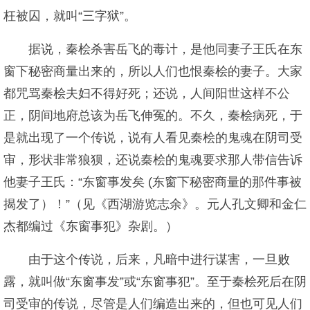
枉被囚，就叫“三字狱”。
据说，秦桧杀害岳飞的毒计，是他同妻子王氏在东
窗下秘密商量出来的，所以人们也恨秦桧的妻子。大家
都咒骂秦桧夫妇不得好死；还说，人间阳世这样不公
正，阴间地府总该为岳飞伸冤的。不久，秦桧病死，于
是就出现了一个传说，说有人看见秦桧的鬼魂在阴司受
审，形状非常狼狈，还说秦桧的鬼魂要求那人带信告诉
他妻子王氏：“东窗事发矣 (东窗下秘密商量的那件事被
揭发了）！”（见《西湖游览志余》。元人孔文卿和金仁
杰都编过《东窗事犯》杂剧。）
由于这个传说，后来，凡暗中进行谋害，一旦败
露，就叫做“东窗事发”或“东窗事犯”。至于秦桧死后在阴
司受审的传说，尽管是人们编造出来的，但也可见人们