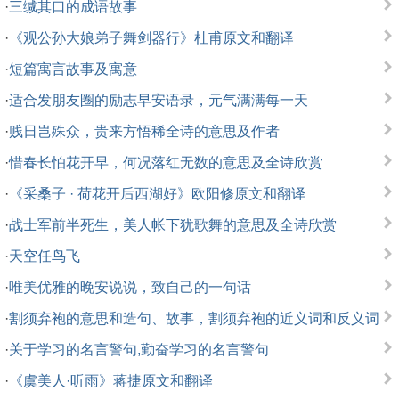
·
三缄其口的成语故事
·
《观公孙大娘弟子舞剑器行》杜甫原文和翻译
·
短篇寓言故事及寓意
·
适合发朋友圈的励志早安语录，元气满满每一天
·
贱日岂殊众，贵来方悟稀全诗的意思及作者
·
惜春长怕花开早，何况落红无数的意思及全诗欣赏
·
《采桑子 · 荷花开后西湖好》欧阳修原文和翻译
·
战士军前半死生，美人帐下犹歌舞的意思及全诗欣赏
·
天空任鸟飞
·
唯美优雅的晚安说说，致自己的一句话
·
割须弃袍的意思和造句、故事，割须弃袍的近义词和反义词
·
关于学习的名言警句,勤奋学习的名言警句
·
《虞美人·听雨》蒋捷原文和翻译