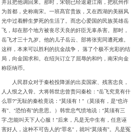
并且把他调回来。那时，宋朝已经退避江南，把杭州作
为首都，史称南宋。一班髙官贵族，又在西湖的美丽风
光中过着醉生梦死的生活了。而忠心爱国的民族英雄岳
飞，却在那个地方被丧尽天良的奸臣无辜杀害。那时，
岳飞才三十九岁。他的儿子岳云、部将张宪同遭死难。
这样，本来可以胜利的抗金战争， 落了个极不光彩的结
局，向金国求和。在绍兴订立了屈辱的和约，南宋向金
称臣纳币。
人民群众对于秦桧投降派的出卖国家、残害忠良，
人人恨之入骨。大将韩世忠曾责问秦桧：“岳飞究竟有什
么罪?”无耻的秦桧竟说：“莫须有！”（莫须有，是“也许
有”、“恐怕有”的意思。）韩世忠气愤地说：“莫须有三
字,怎能叫天下人心服！”后来，凡是无中生有，任意诬
害好人，这种不可告人的“罪名”，就叫“莫须有”。凡是冤