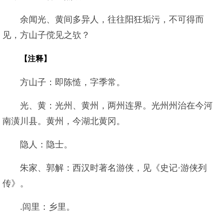
余闻光、黄间多异人，往往阳狂垢污，不可得而
见，方山子傥见之欤？
【注释】
方山子：即陈慥，字季常。
光、黄：光州、黄州，两州连界。光州州治在今河
南潢川县。黄州，今湖北黄冈。
隐人：隐士。
朱家、郭解：西汉时著名游侠，见《史记·游侠列
传》。
.闾里：乡里。