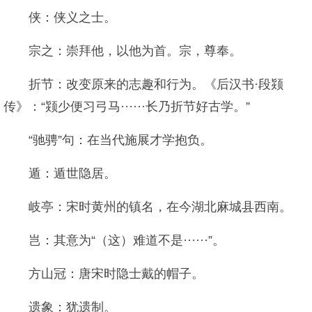
侠：侠义之士。
宗之：崇拜他，以他为首。宗，尊奉。
折节：改变原来的志趣和行为。《后汉书·段颎
传》：“颎少便习弓马······长乃折节好古学。”
“驰骋”句：在当代施展才学抱负。
遁：遁世隐居。
岐亭：宋时黄州的镇名，在今湖北麻城县西南。
岂：其意为“（这）难道不是······”。
方山冠：唐宋时隐士戴的帽子。
遗象：犹遗制。