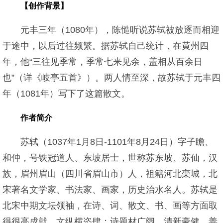
【创作背景】
元丰三年（1080年），陈慥听说苏轼被放逐而相迎
于途中，以后过往频繁。据苏轼自己统计，在黄州四
年，他“三往见季常，季常七来见余，盖相从百余日
也”（详《岐亭五首》）。两人情至深，故苏轼于元丰四
年（1081年）写下了这篇散文。
作者简介
苏轼（1037年1月8日-1101年8月24日）字子瞻、
和仲，号铁冠道人、东坡居士，世称苏东坡、苏仙，汉
族，眉州眉山（四川省眉山市）人，祖籍河北栾城，北
宋著名文学家、书法家、画家，历史治水名人。苏轼是
北宋中期文坛领袖，在诗、词、散文、书、画等方面取
得很高成就。文纵横恣肆；诗题材广阔，清新豪健，善