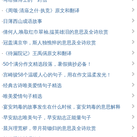
·
《周颂·清庙之什·执竞》原文和翻译
·
日薄西山成语故事
·
倩何人,唤取红巾翠袖,揾英雄泪的意思及全诗欣赏
·
冠盖满京华，斯人独憔悴的意思及全诗欣赏
·
《待漏院记》王禹偁原文和翻译
·
50个满分作文精选段落，暑假摘抄必备！
·
宫崎骏58个温暖人心的句子，用在作文温柔发光！
·
经典古诗唯美爱情句子精选
·
唯美爱情句子精选
·
宴安鸩毒的故事发生在什么时候，宴安鸩毒的意思解释
·
早安励志唯美句子，早安励志正能量句子
·
晨兴理荒秽，带月荷锄归的意思及全诗欣赏