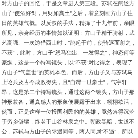
对方山子的回忆，于是文章进人第三段。苏轼在闸述方
山子“使酒好剑，用财如粪土”之后，着意刻画方山子往
日的英雄气概。以反叙的手法，精择了十九年前，亲眼
所见，亲身经历的事情如以证明：方山子精于骑射，武
艺高强。一次游猎西山时，“鹊起于前，使骑逐面射之，
不获”，此时，方山子“怒马独出。一发得之”，神态何等
豪纵，这是一个特写镜头，以“不获”对比得之，表现了
方山子“气盖世”的英雄本色。而后，方山子又与苏轼马
上论兵及古今成败得失，且“自谓一世豪士”，气宇轩
昂，这是第二个特写镜头，通过这两个镜头，方山子那
神形兼备，通真感人的形象便展露于出来，栩栩欲活，
然而，正是这样一位报国利民的的英雄，竟然落得沉沦
于穷乡僻壤，终老于山谷林泉之中。朝政黑暗，世道不
公，苏轼与方山子的际遇同等，两人同属“不遇”，所以