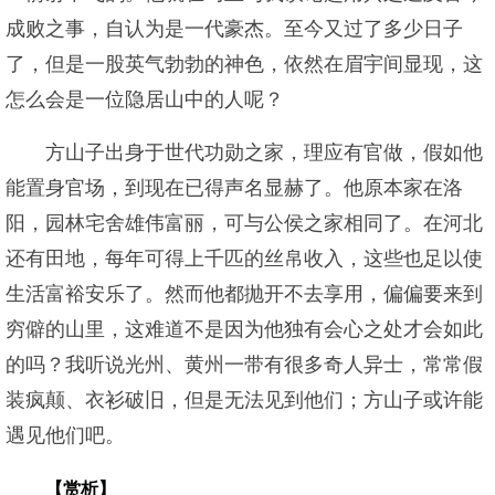
成败之事，自认为是一代豪杰。至今又过了多少日子
了，但是一股英气勃勃的神色，依然在眉宇间显现，这
怎么会是一位隐居山中的人呢？
方山子出身于世代功勋之家，理应有官做，假如他
能置身官场，到现在已得声名显赫了。他原本家在洛
阳，园林宅舍雄伟富丽，可与公侯之家相同了。在河北
还有田地，每年可得上千匹的丝帛收入，这些也足以使
生活富裕安乐了。然而他都抛开不去享用，偏偏要来到
穷僻的山里，这难道不是因为他独有会心之处才会如此
的吗？我听说光州、黄州一带有很多奇人异士，常常假
装疯颠、衣衫破旧，但是无法见到他们；方山子或许能
遇见他们吧。
【赏析】