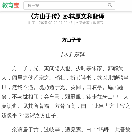
《方山子传》苏轼原文和翻译
时间：2025-05-21 16:11:43 | 文章来源：教育宝
方山子传
【宋】苏轼
方山子，光、黄间隐人也。少时慕朱家、郭解为
人，闾里之侠皆宗之。稍壮，折节读书，欲以此驰骋当
世，然终不遇。晚乃遁于光、黄间，曰岐亭。庵居蔬
食，不与世相闻；弃车马，毁冠服，徒步往来山中，人
莫识也。见其所著帽，方耸而高，曰：“此岂古方山冠之
遗像乎？”因谓之方山子。
余谪居于黄，过岐亭，适见焉。曰：“呜呼！此吾故