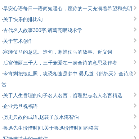
·
早安心语每日一语简短暖心，愿你的一天充满着希望和光明
·
关于快乐的排比句
·
古代名人故事300字,诸葛亮喂鸡求学
·
关于艺术创作
·
寒蝉仗马的意思、造句，寒蝉仗马的故事、近义词
·
后宫佳丽三千人，三千宠爱在一身全诗的意思及作者
·
今宵剩把银釭照，犹恐相逢是梦中 晏几道《鹧鸪天》全诗欣
赏
·
关于人生哲理的句子名人名言，哲理励志名人名言精选
·
企业元旦祝福语
·
历史典故的成语,赵襄子放水淹智伯
·
鲁迅先生珍惜时间,关于鲁迅珍惜时间的格言
·
写给猫博士的一封信