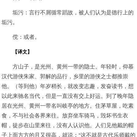
垢污：言行不屑循常蹈故，被人们认为是德行上的
垢污。
傥：或者。
【译文】
方山子，是光州、黄州一带的隐士。年轻时，仰慕
汉代游侠朱家、郭解的品行，乡里的游侠之士都推崇
他。（等到他）年岁稍长，就改变志趣，发奋读书，想
以此来驰名当代，但是一直没有交上好运。到了晚年隐
居在光州、黄州一带名叫岐亭的地方。住茅草屋，吃素
食，不与社会各界来往。放弃坐车骑马，毁坏书生衣
帽，徒步在山里来往，没有人认识他。人们见他戴的帽
子上面方方的且又很高，就说：“这不就是古代乐师戴的