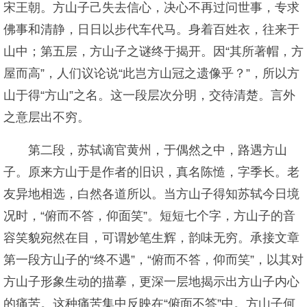
宋王朝。方山子己失去信心，决心不再过问世事，专求
佛事和清静，日日以步代车代马。身着百姓衣，往来于
山中；第五层，方山子之谜终于揭开。因“其所著帽，方
屋而高”，人们议论说“此岂方山冠之遗像乎？”，所以方
山于得“方山”之名。这一段层次分明，交待清楚。言外
之意层出不穷。
第二段，苏轼谪官黄州，于偶然之中，路遇方山
子。原来方山于是作者的旧识，真名陈慥，字季长。老
友异地相选，白然各道所以。当方山子得知苏轼今日境
况时，“俯而不答，仰面笑”。短短七个字，方山子的音
容笑貌宛然在目，可谓妙笔生辉，韵味无穷。承接文章
第一段方山子的“终不遇”，“俯而不答，仰而笑”，以其对
方山子形象生动的描摹，更深一层地揭示出方山子内心
的痛苦。这种痛苦集中反映在“俯面不答”中。方山子何