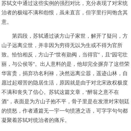
苏轼文中通过这些实例的强烈对比，充分表现了对宋统
治者的极端不满和怨恨，虽未直言，但字里行间饱含其
意。
第四段，苏轼通过谈方山子家世，解开了疑问，方
山子远离尘世，并非因为穷得无以为生或不得为官所
致。恰怡相反，方山子“世有勋阀，当得官”，且“园宅壮
丽，与公侯等”。出人意料的是，他却完全摒弃了这些荣
华富贵，捐弃功名利禄，决然远离尘嚣，遥迹山林，自
愿过起艰苦的隐居生活，原因就是由于对北宋政权极度
不满和丧失了信心。苏轼这篇文章，“醉翁之意不在
酒”，表面是为方山子抱不平，骨子里是在发泄对宋朝廷
的愤怒，作者通篇无一宇一句愤懑之语，可字字句句都
凝聚着苏轼对统治者的痛斥。