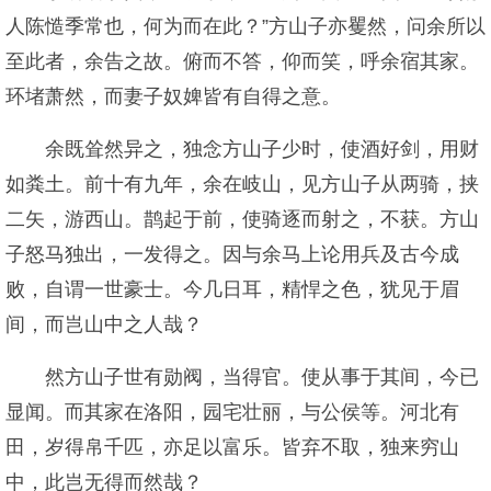
人陈慥季常也，何为而在此？”方山子亦矍然，问余所以
至此者，余告之故。俯而不答，仰而笑，呼余宿其家。
环堵萧然，而妻子奴婢皆有自得之意。
余既耸然异之，独念方山子少时，使酒好剑，用财
如粪土。前十有九年，余在岐山，见方山子从两骑，挟
二矢，游西山。鹊起于前，使骑逐而射之，不获。方山
子怒马独出，一发得之。因与余马上论用兵及古今成
败，自谓一世豪士。今几日耳，精悍之色，犹见于眉
间，而岂山中之人哉？
然方山子世有勋阀，当得官。使从事于其间，今已
显闻。而其家在洛阳，园宅壮丽，与公侯等。河北有
田，岁得帛千匹，亦足以富乐。皆弃不取，独来穷山
中，此岂无得而然哉？