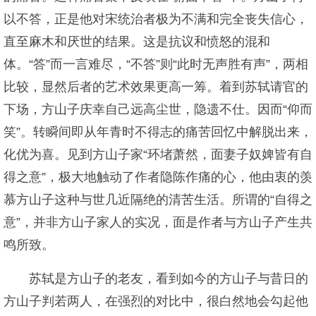
以不答，正是他对宋统治者极为不满和完全丧失信心，
直至麻木和厌世的结果。这是抗议和愤怒的混和
体。“答”而一言难尽，“不答”则“此时无声胜有声”，两相
比较，显然后者的艺术效果更高一筹。着到苏轼请官的
下场，方山子庆幸自己远高尘世，隐遗不仕。因而“仰而
笑”。转瞬间即从年青时不得志的痛苦回忆中解脱出来，
化优为喜。见到方山子家“环堵萧然，面妻子奴婢皆有自
得之意”，极大地触动了作者隐陈作痛的心，他由衷的羡
慕方山子这种与世几近隔绝的清苦生活。所谓的“自得之
意”，并非方山子家人的实况，面是作者与方山子产生共
鸣所致。
苏轼是方山子的老友，看到如今的方山子与昔日的
方山子判若两人，在强烈的对比中，很白然地会勾起他