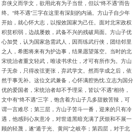
弃侠义而学文，欲用此有为子当世，但以“终不遇”而告
终。“终不遇”三字在这里有深刻的内涵。方山子自少年
开始，就心怀大志，以报效国家为己任。面对北宋政权
积贫积弱，边战屡败，武备不兴的残破局面。方山子优
心加焚，认为国家急需武人，因而练武行侠，团结邻里
之人，希图将来有为护边事，结果愿望落空。当时的北
宋统治者重文轻武，唯读书求仕，才可有所作为。方山
子无奈，只得改弦更张，弃武学文。然而学成之后，依
然于事无补。这位文武兼备，心怀满腔热忱.立志为国分
优的爱国者，宋统治者却不予理采，皆以“不遇”相待，
文中有“终不遇”三字，饱含着方山子几多甜败苦辣，可
谓一言难尽；第三层，方山子苦斗一番，迎来的只有冷
遇，他感到心灰意冷，对世道黑暗充满了厌烦和不展一
顾的轻蔑，遂“遁于光、黄间”之岐亭；第四层，对于北