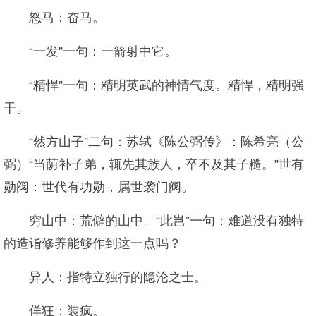
怒马：奋马。
“一发”一句：一箭射中它。
“精悍”一句：精明英武的神情气度。精悍，精明强
干。
“然方山子”二句：苏轼《陈公弼传》：陈希亮（公
弼）“当荫补子弟，辄先其族人，卒不及其子糙。”世有
勋阀：世代有功勋，属世袭门阀。
穷山中：荒僻的山中。“此岂”一句：难道没有独特
的造诣修养能够作到这一点吗？
异人：指特立独行的隐沦之士。
佯狂：装疯。