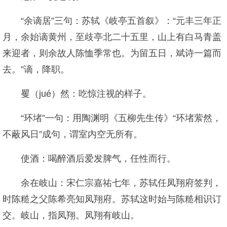
“余谪居”三句：苏轼《岐亭五首叙》：“元丰三年正
月，余始谪黄州，至歧亭北二十五里，山上有白马青盖
来迎者，则余故人陈恤季常也。为留五日，斌诗一篇而
去。”谪，降职。
矍（jué）然：吃惊注视的样子。
“环堵”一句：用陶渊明《五柳先生传》“环堵萦然，
不蔽风日”成句，谓室内空无所有。
使酒：喝醉酒后爱发脾气，任性而行。
余在岐山：宋仁宗嘉祐七年，苏轼任凤翔府签判，
时陈糙之父陈希亮知凤翔府。苏轼这时始与陈糙相识订
交。岐山，指凤翔。凤翔有岐山。