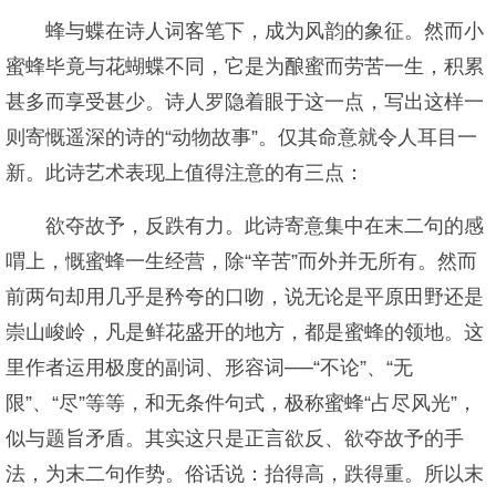
蜂与蝶在诗人词客笔下，成为风韵的象征。然而小
蜜蜂毕竟与花蝴蝶不同，它是为酿蜜而劳苦一生，积累
甚多而享受甚少。诗人罗隐着眼于这一点，写出这样一
则寄慨遥深的诗的“动物故事”。仅其命意就令人耳目一
新。此诗艺术表现上值得注意的有三点：
欲夺故予，反跌有力。此诗寄意集中在末二句的感
喟上，慨蜜蜂一生经营，除“辛苦”而外并无所有。然而
前两句却用几乎是矜夸的口吻，说无论是平原田野还是
崇山峻岭，凡是鲜花盛开的地方，都是蜜蜂的领地。这
里作者运用极度的副词、形容词──“不论”、“无
限”、“尽”等等，和无条件句式，极称蜜蜂“占尽风光”，
似与题旨矛盾。其实这只是正言欲反、欲夺故予的手
法，为末二句作势。俗话说：抬得高，跌得重。所以末