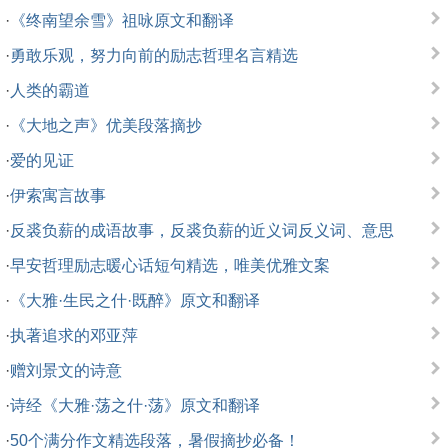
·
《终南望余雪》祖咏原文和翻译
·
勇敢乐观，努力向前的励志哲理名言精选
·
人类的霸道
·
《大地之声》优美段落摘抄
·
爱的见证
·
伊索寓言故事
·
反裘负薪的成语故事，反裘负薪的近义词反义词、意思
·
早安哲理励志暖心话短句精选，唯美优雅文案
·
《大雅·生民之什·既醉》原文和翻译
·
执著追求的邓亚萍
·
赠刘景文的诗意
·
诗经《大雅·荡之什·荡》原文和翻译
·
50个满分作文精选段落，暑假摘抄必备！