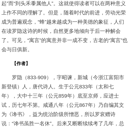
起”而“到头禾黍属他人”。这就使得读者可以在两种意义
上作不同的理解了。但是，随着时代的前进，劳动光荣
成为普遍观念，“蜂”越来越成为一种美德的象征，人们
在读罗隐这诗的时候，自然更多地倾向于后一种解会
了。可见，“寓言”的寓意并非一成不变，古老的“寓言”也
会与日俱新。
【作者】
罗隐（833-909），字昭谏，新城（今浙江富阳市
新登镇）人，唐代诗人。生于公元833年（太和七
年），大中十三年（公元859年）底至京师，应进士
试，历七年不第。咸通八年（公元867年）乃自编其文
为《谗书》，益为统治阶级所憎恶，所以罗衮赠诗
说：“谗书虽胜一名休”。后来又断断续续考了几年，总