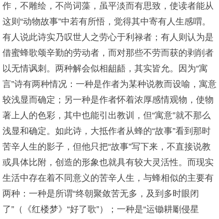
作，不雕绘，不尚词藻，虽平淡而有思致，使读者能从
这则“动物故事”中若有所悟，觉得其中寄有人生感喟。
有人说此诗实乃叹世人之劳心于利禄者；有人则认为是
借蜜蜂歌颂辛勤的劳动者，而对那些不劳而获的剥削者
以无情讽刺。两种解会似相龃龉，其实皆允。因为“寓
言”诗有两种情况：一种是作者为某种说教而设喻，寓意
较浅显而确定；另一种是作者怀着浓厚感情观物，使物
著上人的色彩，其中也能引出教训，但“寓意”就不那么
浅显和确定。如此诗，大抵作者从蜂的“故事”看到那时
苦辛人生的影子，但他只把“故事”写下来，不直接说教
或具体比附，创造的形象也就具有较大灵活性。而现实
生活中存在着不同意义的苦辛人生，与蜂相似的主要有
两种：一种是所谓“终朝聚敛苦无多，及到多时眼闭
了”（《红楼梦》“好了歌”）；一种是“运锄耕劚侵星