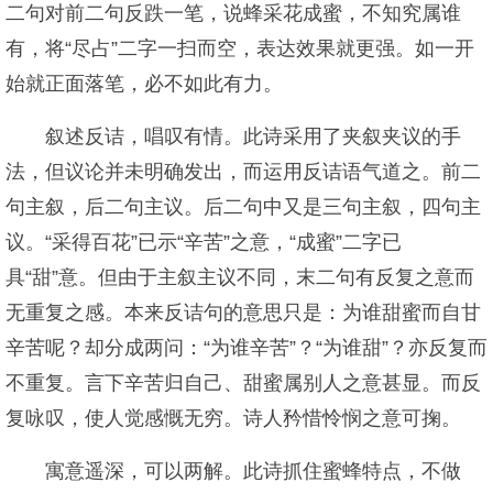
二句对前二句反跌一笔，说蜂采花成蜜，不知究属谁
有，将“尽占”二字一扫而空，表达效果就更强。如一开
始就正面落笔，必不如此有力。
叙述反诘，唱叹有情。此诗采用了夹叙夹议的手
法，但议论并未明确发出，而运用反诘语气道之。前二
句主叙，后二句主议。后二句中又是三句主叙，四句主
议。“采得百花”已示“辛苦”之意，“成蜜”二字已
具“甜”意。但由于主叙主议不同，末二句有反复之意而
无重复之感。本来反诘句的意思只是：为谁甜蜜而自甘
辛苦呢？却分成两问：“为谁辛苦”？“为谁甜”？亦反复而
不重复。言下辛苦归自己、甜蜜属别人之意甚显。而反
复咏叹，使人觉感慨无穷。诗人矜惜怜悯之意可掬。
寓意遥深，可以两解。此诗抓住蜜蜂特点，不做