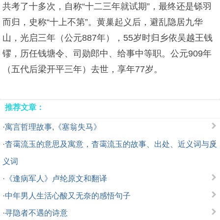
共考了十多次，自称“十二三年就试期”，最终还是铩羽
而归，史称“十上不第”。黄巢起义后，避乱隐居九华
山，光启三年（公元887年），55岁时归乡依吴越王钱
镠，历任钱塘令、司勋郎中、给事中等职。公元909年
（五代后梁开平三年）去世，享年77岁。
推荐文章：
·
寓言哲理故事,《塞翁失马》
·
杳霭流玉的意思及寓意，杳霭流玉的故事、出处、近义词与反
义词
·
《逢病军人》卢纶原文和翻译
·
中年男人生活心酸又无奈的感悟句子
·
寻隐者不遇的诗意