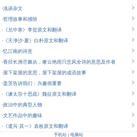
·
浅谈杂文
·
哲理故事和感悟
·
《北中寒》李贺原文和翻译
·
《天净沙·夏》白朴原文和翻译
·
忆江南的诗意
·
香径长洲尽棘丛，奢云艳雨只悲风全诗的意思及作者
·
屋下架屋的意思，屋下架屋的成语故事
·
盖茨告诉我们：兴趣很重要
·
《谏太宗十思疏》魏征原文和翻译
·
政治中的典型人物
·
文艺作品中的趣味
·
《遣兴·其一》袁枚原文和翻译
手机站
|
电脑站