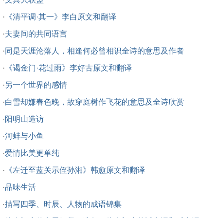
·
《清平调·其一》李白原文和翻译
·
夫妻间的共同语言
·
同是天涯沦落人，相逢何必曾相识全诗的意思及作者
·
《谒金门·花过雨》李好古原文和翻译
·
另一个世界的感情
·
白雪却嫌春色晚，故穿庭树作飞花的意思及全诗欣赏
·
阳明山造访
·
河蚌与小鱼
·
爱情比美更单纯
·
《左迁至蓝关示侄孙湘》韩愈原文和翻译
·
品味生活
·
描写四季、时辰、人物的成语锦集