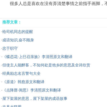
很多人总是喜欢在没有弄清楚事情之前指手画脚，
推荐文章：
·
给司机同志的提醒
·
成语知识,奋不顾身
·
忠于职守
·
《蝶恋花·上巳召亲族》李清照原文和翻译
·
但使主人能醉客，不知何处是他乡的意思及全诗欣赏
·
经典励志名言警句大全
·
《原道》韩愈原文和翻译
·
《点降唇·闺思》李清照原文和翻译
·
屋下架屋的意思，屋下架屋的成语故事
·
文具大联盟