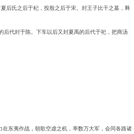
封夏后氏之后于杞，投殷之后于宋。封王子比干之墓，释
的后代封于陈。下车以后又封夏禹的后代于祀，把商汤
力在东夷作战，朝歌空虚之机，率数万大军，会同各路诸