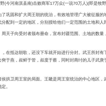
(今河南淇县南)击败商军17万众(一说70万人)(即是牧
为了巩固和扩大周王朝的统治，有效地管理广大被征服的
代分配到一定的地区，分别授给他们一定范围的土地和人
，周天子向受封者颁布册命，宣布封疆范围、土地的数量
），在抵达朝歌，还没下车就开始进行分封。武王所封有
公奭于燕，叔鲜于管，叔度于蔡，同时封商纣的儿子武庚
诸侯拱卫周王室的局面。王畿是周王室统治的中心地区，
稳定。