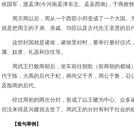
侯国军，渡孟津(今河南孟津东北、孟县西南)，于商效牧野
周灭商以后，周从一个西部小邦变成了一个大国。
就是把周王的子弟、亲戚、功臣以及古代先王圣贤的后
这些封国就是诸侯，诸侯受封时，要举行册封仪式
属、奴隶、礼器和仪仗等。
周武王打败商朝后，坐车前往朝歌（前商朝的都城
代于陈，大禹的后代于杞，师尚父于齐，周公于鲁，召
及殷商的后代。
经过周初的两次分封，形成了以王畿为中心、众多
但没来得及兴建就去世了。周武王的分封有利于社会的
【造句举例】