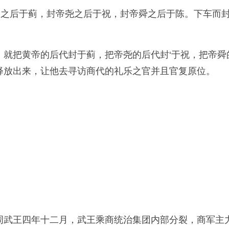
帝之后于蓟，封帝尧之后于祝，封帝舜之后于陈。下车而
，就把黄帝的后代封于蓟，把帝尧的后代封‘于祝，把帝舜
释放出来，让他去寻访商代的礼乐之官并且官复原位。
周武王四年十二月，武王乘商统治集团内部分裂，商军主