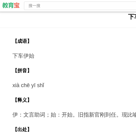
下
【成语】
下车伊始
【拼音】
xià chē yī shǐ
【释义】
伊：文言助词；始：开始。旧指新官刚到任。现比
【出处】