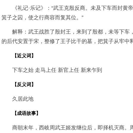
《礼记·乐记》：“武王克殷反商。未及下车而封黄
箕子之囚，使之行商容而复其位。”
解释：武王战胜了殷封王，来到了殷都，未等下车
的后代安置于宋，整修了王子比干的墓，把箕子从牢中
【近义词】
下车之始 走马上任 新官上任 新来乍到
【反义词】
久居此地
【成语故事】
商朝末年，西岐周武王姬发继位后，即择机灭商。