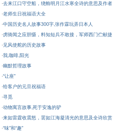
·
去来江口守空船，绕舱明月江水寒全诗的意思及作者
·
老师生日祝福语大全
·
中国历史名人故事300字,张作霖玩弄日本人
·
虏骑闻之应胆慑，料知短兵不敢接，军师西门伫献捷
·
见风使舵的历史故事
·
我,咖啡,阳光
·
幽默哲理故事
·
“让座”
·
给客户的元旦祝福语
·
寻觅
·
动物寓言故事,死于安逸的驴
·
来如雷霆收震怒，罢如江海凝清光的意思及全诗欣赏
·
“味”和“趣”