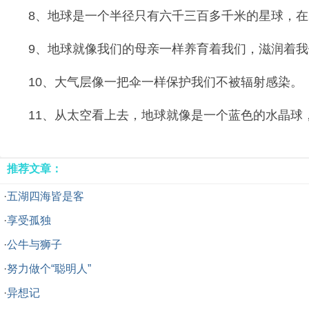
8、地球是一个半径只有六千三百多千米的星球，
9、地球就像我们的母亲一样养育着我们，滋润着我
10、大气层像一把伞一样保护我们不被辐射感染。
11、从太空看上去，地球就像是一个蓝色的水晶球
推荐文章：
·
五湖四海皆是客
·
享受孤独
·
公牛与狮子
·
努力做个“聪明人”
·
异想记