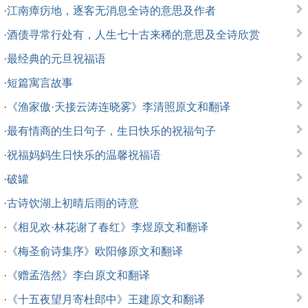
·
江南瘴疠地，逐客无消息全诗的意思及作者
·
酒债寻常行处有，人生七十古来稀的意思及全诗欣赏
·
最经典的元旦祝福语
·
短篇寓言故事
·
《渔家傲·天接云涛连晓雾》李清照原文和翻译
·
最有情商的生日句子，生日快乐的祝福句子
·
祝福妈妈生日快乐的温馨祝福语
·
破罐
·
古诗饮湖上初晴后雨的诗意
·
《相见欢·林花谢了春红》李煜原文和翻译
·
《梅圣俞诗集序》欧阳修原文和翻译
·
《赠孟浩然》李白原文和翻译
·
《十五夜望月寄杜郎中》王建原文和翻译