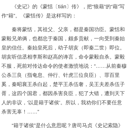
《史记》的《蒙恬〔tián〕传》，把“狼藉”的“藉”写
作“籍”。《蒙恬传》是这样写的：
秦将蒙恬，其祖父、父亲，都是秦国功臣。蒙恬和
蒙毅兄弟俩，也都忠于秦国，颇多贡献，一向受到秦始
皇的信任。秦始皇死后，幼子胡亥（即秦二世）即位。
胡亥听信丞相李斯和赵高的谗言，命令蒙毅自杀。蒙毅
不服，死前对传达命令的使者激愤地说：“……从前秦穆
公杀三良（指奄息、仲行、针虎三位良臣）、罪百里
奚，秦昭襄王杀白起，楚平王杀伍奢，吴王夫差杀伍子
胥，这四个国君，都因杀害良臣，犯了大错，遭到天下
人的非议，‘以是籍于诸侯’。所以，我劝你们不要任意
杀害无辜！……”
“籍于诸侯”是什么意思呢？唐司马贞《史记索隐》