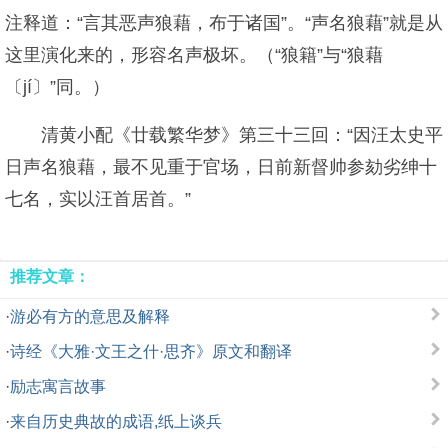
注释道：“言其恶声狼藉，布于诸国”。“声名狼藉”就是从
这里演化来的，形容名声极坏。（“狼籍”与“狼藉
〔jí〕”同。）
清黄小配《廿载繁华梦》第三十三回：“因汪太史平
日声名狼藉，最不见重于官场，日前新督帅参劾劣绅十
七名，实以汪首居首。”
推荐文章：
·
游必有方的意思及解释
·
诗经《大雅·文王之什·思齐》原文和翻译
·
励志寓言故事
·
来自历史典故的成语,纸上谈兵