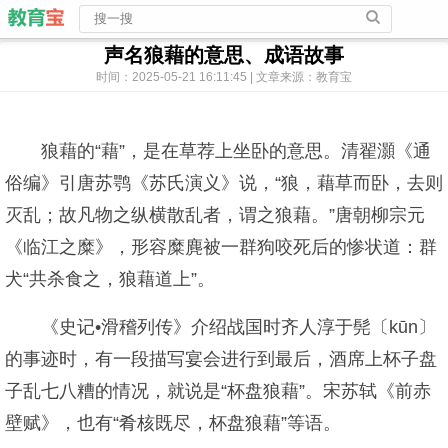
声名狼藉的意思、成语故事
时间：2025-05-21 16:11:45 | 文章来源：教育宝
狼藉的“藉”，是在草荐上坐卧的意思。清翟灝《通
俗编》引唐苏鹗《苏氏演义》说，“狼，藉草而卧，去则
灭乱；故凡物之纵横散乱者，谓之狼藉。”唐朝柳宗元
《临江之糜》，形容糜麂被一群狗咬死后的惨状道：群
犬“共杀食之，狼藉道上”。
《史记•滑稽列传》介绍战国时齐人淳于髡〔kūn〕
的事迹时，有一段描写宴会进行到最后，酒席上杯子盘
子乱七八糟的情况，就说是“杯盘狼藉”。宋苏轼《前赤
壁赋》，也有“肴核既尽，杯盘狼藉”等语。