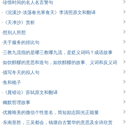
·
珍惜时间的名人名言警句
·
《浣溪沙·淡荡春光寒食天》李清照原文和翻译
·
《天净沙》赏析
·
想别人所想
·
关于服务的排比句
·
三教九流指的是哪三教哪九流，是贬义词吗？成语故事
·
如饮醇醪的意思和造句，如饮醇醪的故事、义词和反义词
·
描写冬天的拟人句
·
鱼和桅子
·
《晁错论》苏轼原文和翻译
·
幽默哲理故事
·
优雅唯美的微信个性签名，简短励志阳光正能量
·
东南形胜，三吴都会，钱塘自古繁华的意思及全诗欣赏