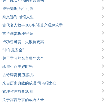
·
关于诚实守信的名言警句
·
成语知识,后生可畏
·
杂文选刊,感悟人生
·
古代名人故事300字,诸葛亮喂鸡求学
·
古诗词赏析,登科后
·
成功曾可贵，失败价更高
·
“中午最安全”
·
关于学习的名言警句大全
·
珍惜生命美好时光
·
古诗词赏析,孤雁儿
·
来自历史典故的成语,司马昭之心
·
管理哲理故事10则
·
关于寓言故事的成语大全